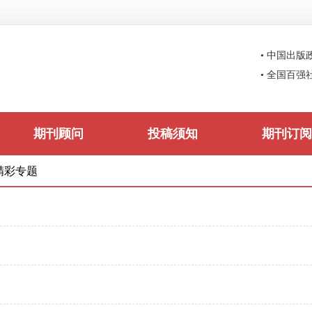
• 中国出
• 全国百强
期刊顾问
投稿须知
期刊订阅
精彩专题