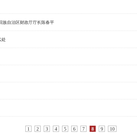
回族自治区财政厅厅长陈春平
实处
1
2
3
4
5
6
7
8
9
10