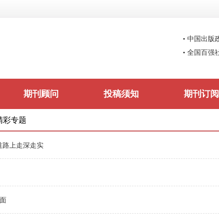
• 中国出
• 全国百强
期刊顾问
投稿须知
期刊订阅
精彩专题
道路上走深走实
面