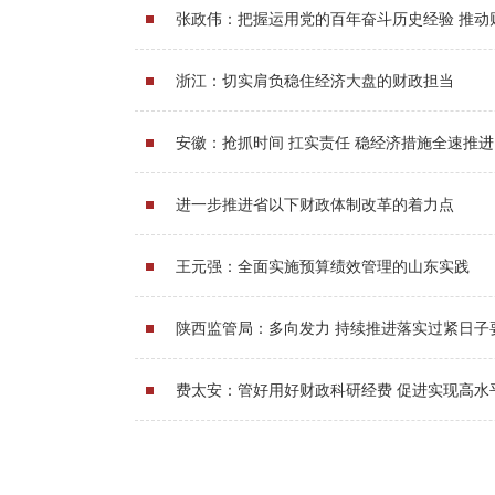
张政伟：把握运用党的百年奋斗历史经验 推动
浙江：切实肩负稳住经济大盘的财政担当
安徽：抢抓时间 扛实责任 稳经济措施全速推进
进一步推进省以下财政体制改革的着力点
王元强：全面实施预算绩效管理的山东实践
陕西监管局：多向发力 持续推进落实过紧日子
费太安：管好用好财政科研经费 促进实现高水