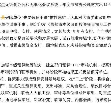
先试点无纸化办公和无纸化会议系统，年度节省办公耗材支出14.6
一是
破除单位“先要钱后干事”惯性思维，认真对照市委市政府中
持单位谋事干事，制定印发《昌都市本级政府投资项目前期工
算项目申报、安排、使用情况，尤其加大“年年有安排、年年执
都财政立足政策要求和发展实际，试行就业领域“以奖代补”
估，后置市级资金安排，因地制宜细化考核指标和资金激励方
。
加强市级预算统筹能力，建立部门预算“1+1”审核机制，提
会审和跨部门联审机制，并将阶段审核结果正式反馈预算单位
模式，群策群力形成预算安排最终建议。在“二上”阶段，将综
节”，重点关注预算明细、支出标准、采购合规性、绩效目标
采取联审机制，联合人大预工委、审计等单位组成评审组，对重
审。通过单位陈述、科室补充、联审问答、内部会商、结果确