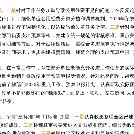
撑。一是
针对工作任务加重导致公用经费不足的问题，在反复
行）》，细化单位公用经费分类分档和调整机制。2026年预
障标准进行了调整优化，以适应当前改革任务所需。
二是
针对
政部门负责支出预算审核，并建立统一规范的审核标准。重点
测算明细等方面。对于延续性项目，需综合考虑预算执行情况
件及时间要求，逐步构建权责清晰、规范合理的支出预算申报
动。
在日常工作中，存在部分单位未能充分考虑工作任务的实
目名称稍作修改便用于预算申报等情况。针对此类问题，昌都财政
前了解部门2026年重点工作、预算申报计划，认真听取实际
改革不是财政部门的“独角戏”，而是上下联动、左右协同“大
钱”转变。
设。
坚持“建标准”与“用标准”并重。
一是
认真收集整理全区已建
较好成效。
二是
将预算审核要素纳入支出标准范畴，细分为政
画像合理安排预算。
三是
根据自治区标准建设和昌都实际需求