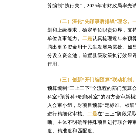
算编制“执行关”，2025年市财政局率
（二）深化“先谋事后排钱”理念。
划和上级要求，确定单位职责边界，支
单位谋事能力。
二是
认真梳理近年来预
腾出更多资金用于民生发展急需处。如昌
分设立资金池，前置县级政策执行效果评
作用。
（三）创新“开门编预算”联动机制
预算编制“三上三下”全流程的部门预算
科室+预算科+职能科室”的四方会审新
入会审小组，对项目预算“定标准、核细
进行精细化审核。
二是
在“三上”阶段
晰、主体不明确等特殊项目进行联合评
度、精准度和匹配度。