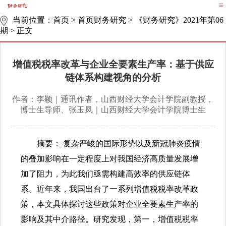
当前位置：
首页
>
首页财务研究
>
《财务研究》2021年第06
期
>
正文
增值税税率改革与企业全要素生产率：基于供应
链体系构建视角的分析
作者：李颖｜通讯作者，山西财经大学会计学院副教授，
博士生导师、张玉凤｜山西财经大学会计学院博士生
摘要： 复杂严峻的国际形势以及新冠肺炎疫情
的叠加影响在一定程度上对我国经济高质量发展增
加了阻力，为此我们亟需构建高效率的供应链体
系。近年来，我国出台了一系列增值税税率改革政
策，本文具体探讨这些政策对企业全要素生产率的
影响及其中介路径。研究发现，第一，增值税税率