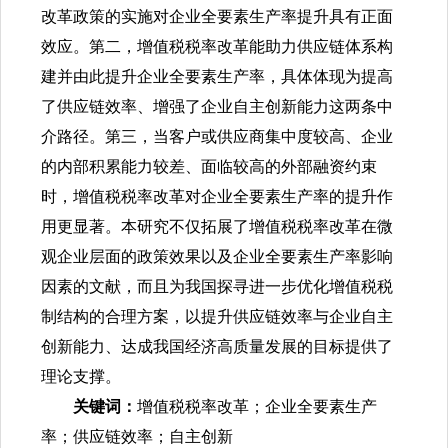
改革政策的实施对企业全要素生产率提升具有正面
效应。第二，增值税税率改革能助力供应链体系构
建并由此提升企业全要素生产率，具体体现为提高
了供应链效率、增强了企业自主创新能力这两条中
介路径。第三，当客户或供应商集中度较高、企业
的内部积累能力较差、面临较高的外部融资约束
时，增值税税率改革对企业全要素生产率的提升作
用更显著。本研究不仅拓展了增值税税率改革在微
观企业层面的政策效果以及企业全要素生产率影响
因素的文献，而且为我国探寻进一步优化增值税税
制结构的合理方案，以提升供应链效率与企业自主
创新能力、达成我国经济高质量发展的目标提供了
理论支撑。
关键词：
增值税税率改革；企业全要素生产
率；供应链效率；自主创新