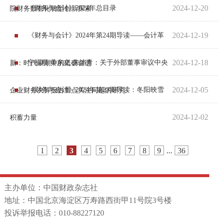
2024-12-20
《财务与会计》2024年总目录
院财务数智化转型创新探索
2024-12-19
《财务与会计》2024年第24期导读——会计革
2024-12-18
宁福顺 黄东文 朱沛青：关于外部董事审议中央
新：时代浪潮中的砥砺奋进
2024-12-05
《财务与会计》2024年第23期导读：冬阳映雪
企业财务决算报告重点关注问题的研究
2024-12-02
积蓄力量
1
2
3
4
5
6
7
8
9
...
36
主办单位：中国财政杂志社
地址：中国北京海淀区万寿路西街甲11号院3号楼
投诉举报电话：010-88227120