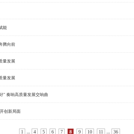
赋能
 奔腾向前
质量发展
质量发展
进好” 奏响高质量发展交响曲
断开创新局面
1
...
4
5
6
7
8
9
10
11
...
36