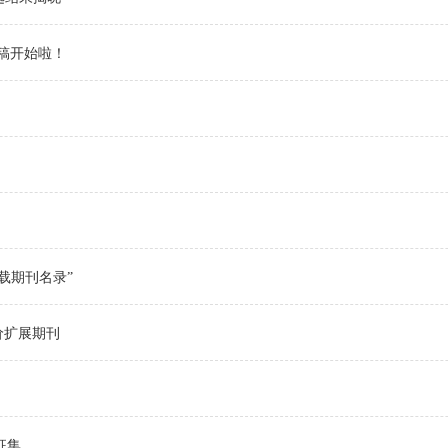
稿开始啦！
！
载期刊名录”
价扩展期刊
征集