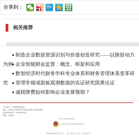
分享到：
相关推荐
制造企业数据资源识别与价值创造研究——以陕鼓动力
为例
企业智能财会监督：概念、框架和应用
数智经济时代财务学科专业体系和财务管理体系变革研
究
管理学领域面板观测数据的实证研究因果论证
减税降费如何影响企业发展预期？
主办单位：中国财政杂志社
地址：中国北京海淀区万寿路西街甲11号院3号楼
投诉举报电话：010-88227120
邮编：100036
京ICP备19047955号
京公网安备 11010802030967号
网络出版服务许可证：（署）网出证（京）字第317号