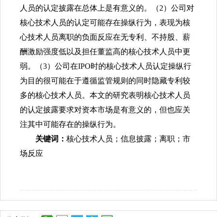
人员的认定披露在总体上是有意义的。（2）公司对
核心技术人员的认定可能存在操纵行为，表现为核
心技术人员离职的负面反应在无专利、不持股、薪
酬激励强度低以及担任董监高的核心技术人员中更
弱。（3）公司在IPO时的核心技术人员认定操纵行
为目的很可能在于遵循监管规则的同时隐藏专利较
多的核心技术人员。本文的研究表明核心技术人员
的认定披露要求对资本市场是有意义的，但也应关
注其中可能存在的操纵行为。
关键词：
核心技术人员；信息披露；离职；市
场反应