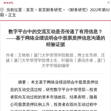
当前位置：
首页
>
首页财务研究
>
《财务研究》2022年第02
期
>
正文
数字平台中的交流互动是否传递了有用信息？
——基于网络业绩说明会中股票质押信息沟通的
经验证据
作者：王艳艳丨厦门大学管理学院教授，博士生导师、庄
婕丨厦门大学管理学院博士生、叶颖玫丨通讯作者，厦门
大学学报副编审
摘要： 本文基于网络业绩说明会中股票质押信
息的互动交流过程，研究数字平台中管理层—投资
者双向互动过程的资本市场效应。结果表明，随着
公司股票质押比例上升，投资者在双向互动过程中