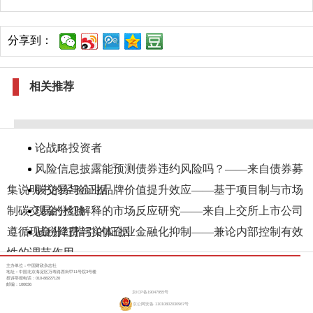
分享到：
相关推荐
论战略投资者
风险信息披露能预测债券违约风险吗？——来自债券募
集说明书的经验证据
碳交易与企业品牌价值提升效应——基于项目制与市场
制碳交易的检验
现金分红解释的市场反应研究——来自上交所上市公司
遵循现金分红指引的证据
减税降费与实体企业金融化抑制——兼论内部控制有效
性的调节作用
主办单位：中国财政杂志社
地址：中国北京海淀区万寿路西街甲11号院3号楼
投诉举报电话：010-88227120
邮编：100036
京ICP备19047955号
京公网安备 11010802030967号