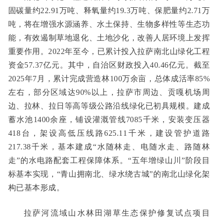
固碳量约22.91万吨、释氧量约19.3万吨、保肥量约2.71万
吨，将在增强水源涵养、水土保持、生物多样性等生态功
能，有效遏制草地退化、土地沙化，改善人居环境上发挥
重要作用。2022年至今，已累计投入拉萨南北山绿化工程
资金57.37亿元。其中，自治区财政投入40.46亿元。截至
2025年7月，累计完成营造林100万余亩，总体成活率85%
左右，部分区域达90%以上，拉萨市周边、贡嘎机场周
边、拉林、拉日等高等级公路沿线绿化已初具规模。建成
蓄水池1400余座，铺设灌溉管线7085千米，安装变压器
418台，架设高低压线路625.11千米，建设管护道路
217.38千米，基本建成“水随林走、电随水走、路随林
走”的水电路配套工程保障体系。“五年增绿山川”阶段目
标基本实现，“青山拥南北、绿水绕古城”的南北山绿化架
构已基本形成。
拉萨河流域山水林田湖草生态保护修复试点项目