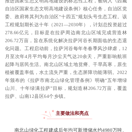
推进国家生态文明高地建设的标志性工程，被纳入《西藏
自治区国家生态文明高地建设条例》核心任务，自治区党
委、政府将其列为自治区“十四五”规划头号生态工程。该
工程规划期长达十年（2021—2030年），计划总投资超过
278.66亿元，目标是在拉萨周边南北山区域完成营造林
206.72万亩，旨在系统化解决拉萨河谷长期面临的生态退
化问题。工程启动前，拉萨河谷每年冬春季风沙肆虐，12
月至次年4月平均每月沙尘天气达20余天，严重影响航班
起降与居民生活。南北山区域土地贫瘠、干旱高寒，原生
植被覆盖率低，水土流失严重，生态屏障功能薄弱。2022
年颁布的《拉萨市南北山绿化管理条例》明确“五年增绿
山川、十年绿满拉萨”目标，规划造林206.72万亩，覆盖
拉萨、山南12县区64个乡镇。
主要做法和亮点
南北山绿化工程建成后年均可新增储水约4980万吨、