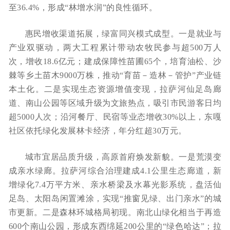
至36.4%，形成“林增水润”的良性循环。
惠民增收渠道拓展，绿富同兴模式成型。一是就业与
产业双驱动，两大工程累计带动农牧民参与超500万人
次，增收18.6亿元；建成保障性苗圃65个，培育油松、沙
棘等乡土苗木9000万株，推动“育苗－造林－管护”产业链
本土化。二是实现生态资源增值变现，拉萨河仙足岛廊
道、南山公园等区域升级为文旅热点，吸引市民游客日均
超5000人次；沿河餐厅、民宿等业态增收30%以上，东嘎
社区依托绿化发展林卡经济，年分红超30万元。
城市宜居品质升级，高原首府焕发新貌。一是荒漠变
成亲水绿廊。拉萨河综合治理建成4.1公里生态廊道，新
增绿化7.4万平方米、亲水桥梁及水幕光影系统，盘活仙
足岛、太阳岛闲置滩涂，实现“推窗见绿、出门亲水”的城
市更新。二是森林环城格局初现。南北山绿化相当于再造
600个南山公园，形成东西绵延200公里的“绿色哈达”；拉