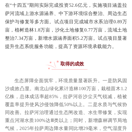
在“十四五”期间实际完成投资52.6亿元，实施项目涵盖拉
萨河流域上游水源涵养、中下游环境综合整治、周边生态
保护与修复等多方面。试点项目完成城市水系治理0.89万
亩，植树造林1.8万亩，沙化土地修复0.77万亩，流域土地
整治7.34万亩，新增水源涵养面积5.2万亩。试点项目显著
提升生态系统服务功能，提高了资源环境承载能力。
取得的成效
生态屏障全面筑牢，环境质量显著跃升。一是防风固
沙成效凸显。南北山绿化累计造林100万亩，栽植苗木1.2
亿株，总体成活率超85%，拉萨河谷沙尘天气锐减，植被
覆盖率提升使风沙侵蚀降低50%以上。二是水质与气候协
同改善。拉萨河治理通过生态闸改造、水生带修复，实现
重点河湖水质100%达Ⅲ类以上；同时，新增森林调节局地
气候，2025年拉萨周边降水量同比增29毫米，空气湿度升