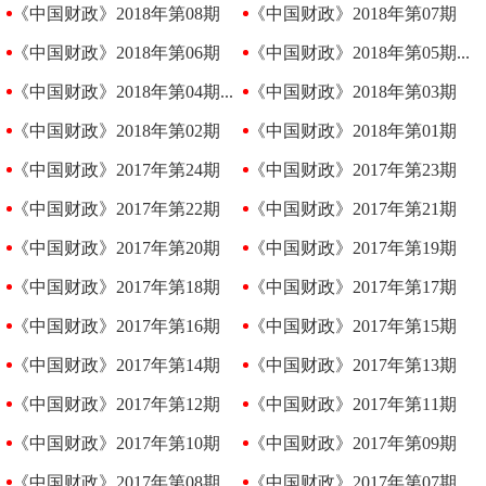
《中国财政》2018年第08期
《中国财政》2018年第07期
《中国财政》2018年第06期
《中国财政》2018年第05期...
《中国财政》2018年第04期...
《中国财政》2018年第03期
《中国财政》2018年第02期
《中国财政》2018年第01期
《中国财政》2017年第24期
《中国财政》2017年第23期
《中国财政》2017年第22期
《中国财政》2017年第21期
《中国财政》2017年第20期
《中国财政》2017年第19期
《中国财政》2017年第18期
《中国财政》2017年第17期
《中国财政》2017年第16期
《中国财政》2017年第15期
《中国财政》2017年第14期
《中国财政》2017年第13期
《中国财政》2017年第12期
《中国财政》2017年第11期
《中国财政》2017年第10期
《中国财政》2017年第09期
《中国财政》2017年第08期
《中国财政》2017年第07期