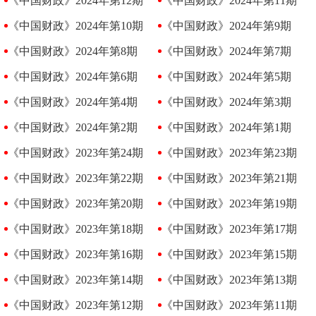
《中国财政》2024年第12期
《中国财政》2024年第11期
《中国财政》2024年第10期
《中国财政》2024年第9期
《中国财政》2024年第8期
《中国财政》2024年第7期
《中国财政》2024年第6期
《中国财政》2024年第5期
《中国财政》2024年第4期
《中国财政》2024年第3期
《中国财政》2024年第2期
《中国财政》2024年第1期
《中国财政》2023年第24期
《中国财政》2023年第23期
《中国财政》2023年第22期
《中国财政》2023年第21期
《中国财政》2023年第20期
《中国财政》2023年第19期
《中国财政》2023年第18期
《中国财政》2023年第17期
《中国财政》2023年第16期
《中国财政》2023年第15期
《中国财政》2023年第14期
《中国财政》2023年第13期
《中国财政》2023年第12期
《中国财政》2023年第11期