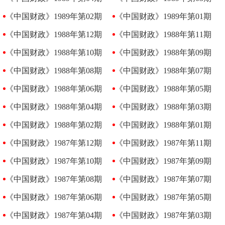
《中国财政》1989年第02期
《中国财政》1989年第01期
《中国财政》1988年第12期
《中国财政》1988年第11期
《中国财政》1988年第10期
《中国财政》1988年第09期
《中国财政》1988年第08期
《中国财政》1988年第07期
《中国财政》1988年第06期
《中国财政》1988年第05期
《中国财政》1988年第04期
《中国财政》1988年第03期
《中国财政》1988年第02期
《中国财政》1988年第01期
《中国财政》1987年第12期
《中国财政》1987年第11期
《中国财政》1987年第10期
《中国财政》1987年第09期
《中国财政》1987年第08期
《中国财政》1987年第07期
《中国财政》1987年第06期
《中国财政》1987年第05期
《中国财政》1987年第04期
《中国财政》1987年第03期