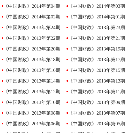
《中国财政》2014年第04期
《中国财政》2014年第03期
《中国财政》2014年第02期
《中国财政》2014年第01期
《中国财政》2013年第24期
《中国财政》2013年第23期
《中国财政》2013年第22期
《中国财政》2013年第21期
《中国财政》2013年第20期
《中国财政》2013年第19期
《中国财政》2013年第18期
《中国财政》2013年第17期
《中国财政》2013年第16期
《中国财政》2013年第15期
《中国财政》2013年第14期
《中国财政》2013年第13期
《中国财政》2013年第12期
《中国财政》2013年第11期
《中国财政》2013年第10期
《中国财政》2013年第09期
《中国财政》2013年第08期
《中国财政》2013年第07期
《中国财政》2013年第06期
《中国财政》2013年第05期