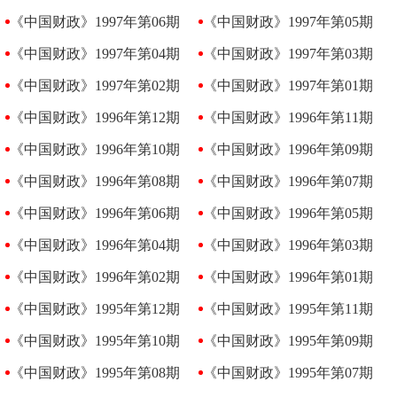
《中国财政》1997年第06期
《中国财政》1997年第05期
《中国财政》1997年第04期
《中国财政》1997年第03期
《中国财政》1997年第02期
《中国财政》1997年第01期
《中国财政》1996年第12期
《中国财政》1996年第11期
《中国财政》1996年第10期
《中国财政》1996年第09期
《中国财政》1996年第08期
《中国财政》1996年第07期
《中国财政》1996年第06期
《中国财政》1996年第05期
《中国财政》1996年第04期
《中国财政》1996年第03期
《中国财政》1996年第02期
《中国财政》1996年第01期
《中国财政》1995年第12期
《中国财政》1995年第11期
《中国财政》1995年第10期
《中国财政》1995年第09期
《中国财政》1995年第08期
《中国财政》1995年第07期