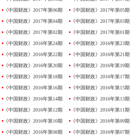
《中国财政》2017年第06期
《中国财政》2017年第05期
《中国财政》2017年第04期
《中国财政》2017年第03期
《中国财政》2017年第02期
《中国财政》2017年第01期
《中国财政》2016年第24期
《中国财政》2016年第23期
《中国财政》2016年第22期
《中国财政》2016年第21期
《中国财政》2016年第20期
《中国财政》2016年第19期
《中国财政》2016年第18期
《中国财政》2016年第17期
《中国财政》2016年第16期
《中国财政》2016年第15期
《中国财政》2016年第14期
《中国财政》2016年第13期
《中国财政》2016年第12期
《中国财政》2016年第11期
《中国财政》2016年第10期
《中国财政》2016年第09期
《中国财政》2016年第08期
《中国财政》2016年第07期