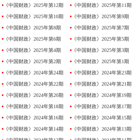
《中国财政》2025年第12期
《中国财政》2025年第11期
《中国财政》2025年第10期
《中国财政》2025年第9期
《中国财政》2025年第8期
《中国财政》2025年第7期
《中国财政》2025年第6期
《中国财政》2025年第5期
《中国财政》2025年第4期
《中国财政》2025年第3期
《中国财政》2025年第2期
《中国财政》2025年第1期
《中国财政》2024年第24期
《中国财政》2024年第23期
《中国财政》2024年第22期
《中国财政》2024年第21期
《中国财政》2024年第20期
《中国财政》2024年第19期
《中国财政》2024年第18期
《中国财政》2024年第17期
《中国财政》2024年第16期
《中国财政》2024年第15期
《中国财政》2024年第14期
《中国财政》2024年第13期