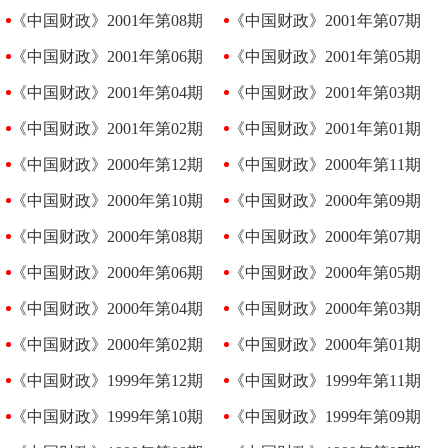
《中国财政》2001年第08期
《中国财政》2001年第07期
《中国财政》2001年第06期
《中国财政》2001年第05期
《中国财政》2001年第04期
《中国财政》2001年第03期
《中国财政》2001年第02期
《中国财政》2001年第01期
《中国财政》2000年第12期
《中国财政》2000年第11期
《中国财政》2000年第10期
《中国财政》2000年第09期
《中国财政》2000年第08期
《中国财政》2000年第07期
《中国财政》2000年第06期
《中国财政》2000年第05期
《中国财政》2000年第04期
《中国财政》2000年第03期
《中国财政》2000年第02期
《中国财政》2000年第01期
《中国财政》1999年第12期
《中国财政》1999年第11期
《中国财政》1999年第10期
《中国财政》1999年第09期