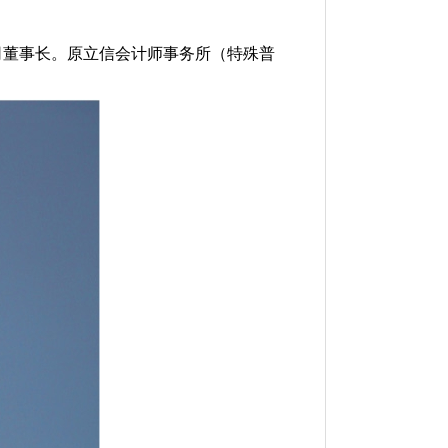
司董事长。原立信会计师事务所（特殊普