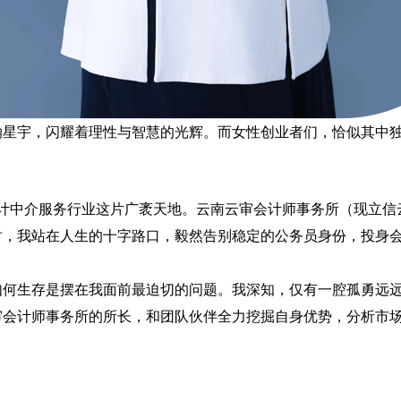
瀚星宇，闪耀着理性与智慧的光辉。而女性创业者们，恰似其中
内会计中介服务行业这片广袤天地。云南云审会计师事务所（现立
时，我站在人生的十字路口，毅然告别稳定的公务员身份，投身
如何生存是摆在我面前最迫切的问题。我深知，仅有一腔孤勇远
审会计师事务所的所长，和团队伙伴全力挖掘自身优势，分析市