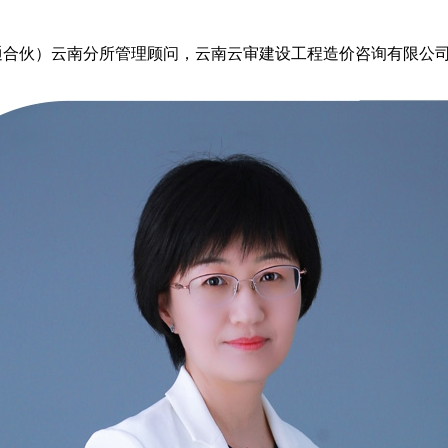
通合伙）云南分所管理顾问，云南云审建设工程造价咨询有限公
。