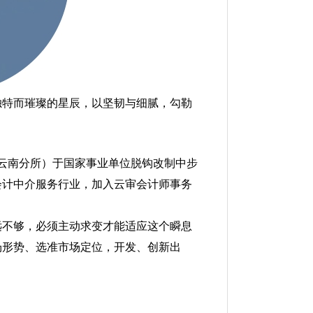
独特而璀璨的星辰，以坚韧与细腻，勾勒
信云南分所）于国家事业单位脱钩改制中步
会计中介服务行业，加入云审会计师事务
远不够，必须主动求变才能适应这个瞬息
场形势、选准市场定位，开发、创新出