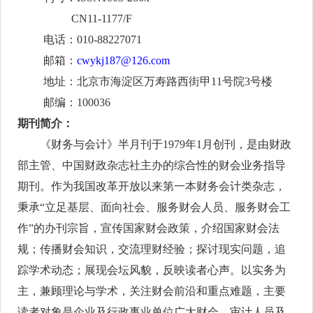
C
N
1
1
-1
177
/
F
电话：010-8822707
1
邮箱：
cwy
k
j187@126.com
地址：北京市海淀区万寿路西街甲
11号院3号楼
邮编：100036
期刊简介：
《财务与会计》半月刊于
1979年1月创刊，是由财政
部主管、中国财政杂志社主办的综合性的财会业务指导
期刊。作为我国改革开放以来第一本财务会计类杂志，
秉承“立足基层、面向社会、服务财会人员、服务财会工
作”的办刊宗旨，宣传国家财会政策，介绍国家财会法
规；传播财会知识，交流理财经验；探讨现实问题，追
踪学术动态；展现会坛风貌，反映读者心声。以
实务为
主，兼顾理论与学术，关注财会
前沿
和重点难题，
主要
读者对象是企业及行政事业单位广大财会、审计人员及