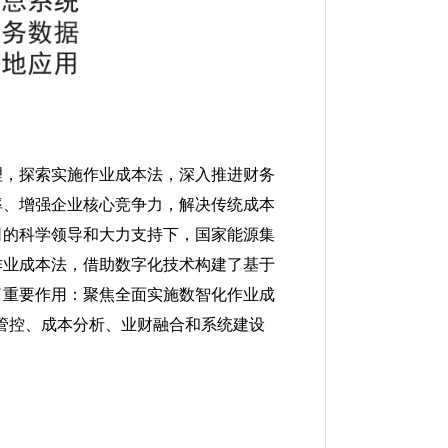
理，探索实施作业成本法，深入推进财务
率、增强企业核心竞争力，解决传统成本
司的科学领导和大力支持下，国家能源集
作业成本法，借助数字化技术构建了基于
了重要作用：聚焦全面实施数智化作业成
管控、成本分析、业财融合和系统建设