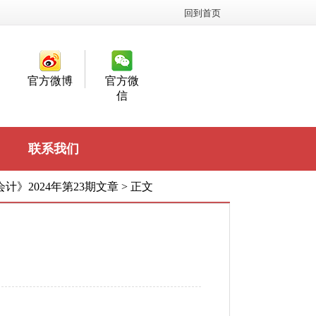
回到首页
官方微博
官方微
信
联系我们
计》2024年第23期文章
>
正文