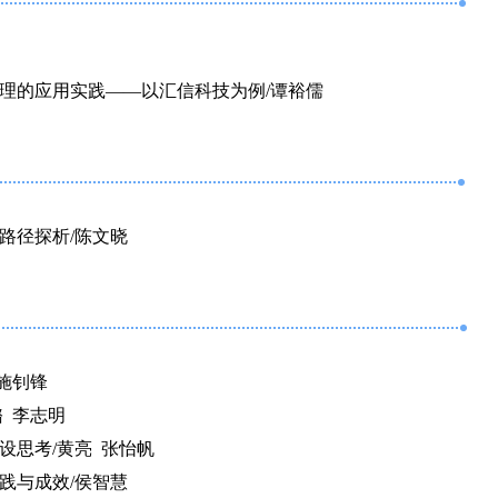
理的应用实践——以汇信科技为例/谭裕儒
路径探析/陈文晓
施钊锋
 李志明
设思考/黄亮 张怡帆
践与成效/侯智慧