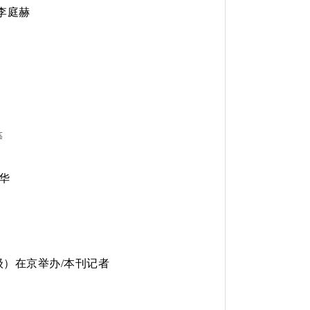
李庭赫
等
少华
级）在京举办
/
本刊记者