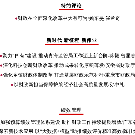
特约评论
●
财政在全面深化改革中大有可为
/姚东旻 崔孟奇
新时代 新征程 新伟业
●
聚力“四有”建设 推动青海监管局工作迈上新台阶
/
蒋毅 曾显
●
深化科技创新财政改革 推动成果转化厚积薄发
/
安徽省财政
●
强化乡镇财政体制改革 打造基层财政示范标杆/重庆市财政
●
以财政新担当保障护航经济社会高质量发展
/孙中礼
绩效管理
：加强预算绩效管理体系建设 助推财政工作持续提质增效
/广东
探索新技术应用 以“大数据+模型”助推绩效评价精准高效
/陈佳