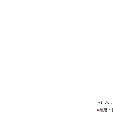
●
广东
●
福建：