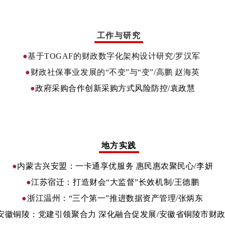
工作与研究
●
基于TOGAF的财政数字化架构设计研究/罗汉军
●
财政社保事业发展的“不变”与“变”/高鹏 赵海英
●
政府采购合作创新采购方式风险防控/袁政慧
地方实践
●
内蒙古兴安盟：一卡通享优服务 惠民惠农聚民心/李妍
●
江苏宿迁：打造财会“大监督”长效机制/王德鹏
●
浙江温州：“三个第一”推进数据资产管理/张炳东
安徽铜陵：党建引领聚合力 深化融合促发展/安徽省铜陵市财