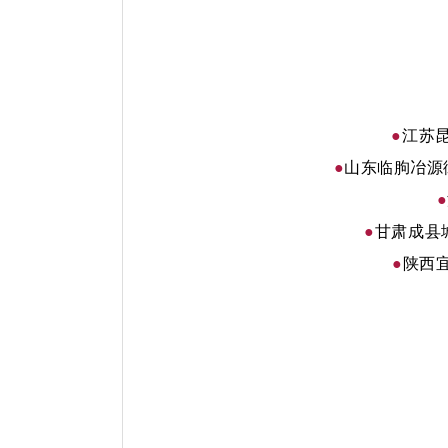
●
江苏
●
山东临朐冶源
●
●
甘肃成县
●
陕西