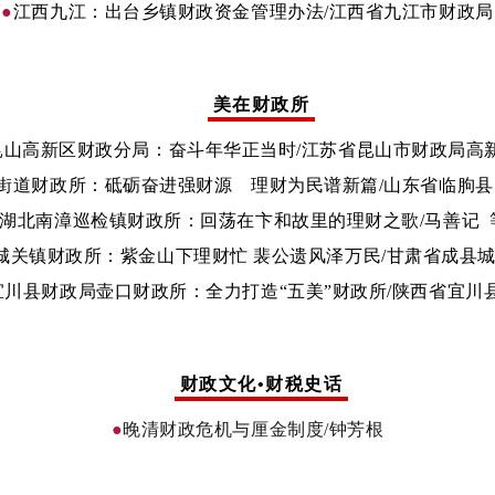
●
江西九江：出台乡镇财政资金管理办法/江西省九江市财政局
美在财政所
昆山高新区财政分局：奋斗年华正当时/江苏省昆山市财政局高
街道财政所：砥砺奋进强财源 理财为民谱新篇/山东省临朐
湖北南漳巡检镇财政所：回荡在卞和故里的理财之歌/马善记 
城关镇财政所：紫金山下理财忙 裴公遗风泽万民/甘肃省成县
宜川县财政局壶口财政所：全力打造“五美”财政所/陕西省宜川
财政文化•财税史话
●
晚清财政危机与厘金制度
/
钟芳根