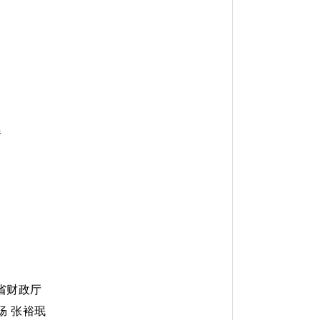
春
厅
局
省财政厅
炀 张裕珉