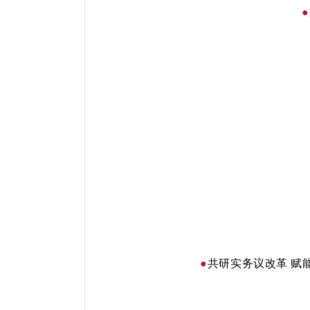
●
●
共研实务议改革 赋