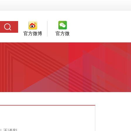
官方微博
官方微
信
员｜王泽彩