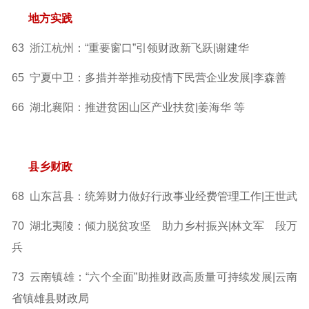
地方实践
63 浙江杭州：“重要窗口”引领财政新飞跃|谢建华
65 宁夏中卫：多措并举推动疫情下民营企业发展|李森善
66 湖北襄阳：推进贫困山区产业扶贫|姜海华 等
县乡财政
68 山东莒县：统筹财力做好行政事业经费管理工作|王世武
70 湖北夷陵：倾力脱贫攻坚 助力乡村振兴|林文军 段万
兵
73 云南镇雄：“六个全面”助推财政高质量可持续发展|云南
省镇雄县财政局