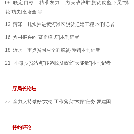
08 咬定目标 精准发力 为决战决胜脱贫攻坚下足“绣
花”功夫|袁培全 等
13 菏泽：扎实推进黄河滩区脱贫迁建工程|本刊记者
16 乡村振兴的“葵丘模式”|本刊记者
18 沂水：重点贫困村全部脱贫摘帽|本刊记者
21 “小微扶贫站点”传递脱贫致富“大能量”|本刊记者
厅局长论坛
23 全力支持做好“六稳”工作落实“六保”任务|罗建国
特约评论