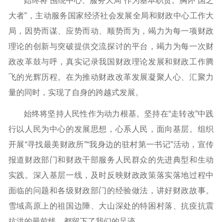
始终将“围绕中心、服务大局”作为基本职责。胸怀“国之
大者”，主动服务国家经济社会发展全局和财政中心工作大
局，因势而谋、应势而动、顺势而为，竭力为每一项财政
理论的创新与突破提供交流探讨的平台，竭力为每一次财
政改革鼓与呼，真实记录我国财政理论发展和财政工作腾
飞的光辉历程。在为推动财政改革发展凝聚人心、汇聚力
量的同时，实现了自身的跨越式发展。
始终将坚持人民性作为动力根基。坚持在“走转改”中践
行以人民为中心的发展思想，心系人民，面向基层。组织
开展“寻找最美财政所”“我身边的驻村第一书记”活动，宣传
报道财政部门和财政干部服务人民群众的先进典型和生动
实践。深入基层一线，及时反映财政政策落实落地过程中
面临的问题和各级财政部门的经验做法，讲好财政故事。
雪域高原上的祖国边陲、大山深处的特困村落、抗疫抗震
抗洪的最前线，都留下了我们的足迹。