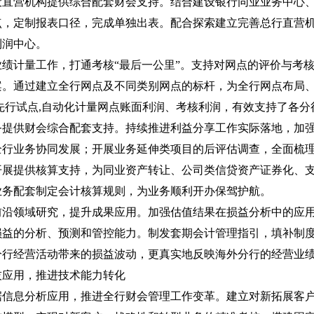
设直营机构提供综合配套财会支持。结合建设银行同业业务中心
点，定制报表口径，完成单独出表。配合探索建立完善总行直营
利润中心。
绩计量工作，打通考核“最后一公里”。支持对网点的评价与考核
案。通过建立全行网点及不同类别网点的标杆，为全行网点布局
先行试点,自动化计量网点账面利润、考核利润，有效支持了各
务提供财会综合配套支持。持续推进利益分享工作实际落地，加
全行业务协同发展；开展业务延伸类项目的后评估调查，全面梳
开展提供核算支持，为同业资产转让、公司类信贷资产证券化、
业务配套制定会计核算规则，为业务顺利开办保驾护航。
前沿领域研究，提升成果应用。加强估值结果在损益分析中的应
损益的分析、预测和管控能力。制发套期会计管理指引，填补制
分行经营活动带来的损益波动，更真实地反映海外分行的经营业
技应用，推进技术能力转化
据信息分析应用，推进全行财会管理工作变革。建立对新拓展客