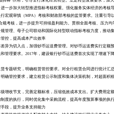
指挥棒”作用，引导全行深化经营转型。立足转型发展要求，加大
，进一步加大转型推进指标考核权重。强化服务实体经济的考核
行宏观审慎（MPA）考核和财政部考核的监管要求。注重引导
险合规考核，进一步提升可持续盈利能力。贯彻全面考核、压力均
合规管理、母子公司联动和国际化转型联动指标考核力度，推动
本管控，提高成本产出效率
率差异为切入点，加强钞币运送费管理。对钞币运送费实行定额
和管理要求。2017年，建设银行钞币运送费首次实现了增速下
租赁专题研究，明确租赁管控要求。对全行租赁合同进行统计汇
，明确管控要求，建立租赁公示制度和集体决策机制，对超面积
本级增收节支，完善定额标准，压缩低效成本支出。扩大费用定
购制度的执行，同时优化集中采购流程，提高年度预算事项的执
理手段，提升业务支持能力