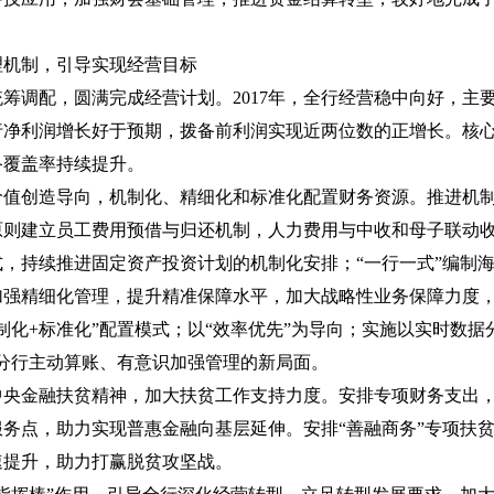
理机制，引导实现经营目标
筹调配，圆满完成经营计划。2017年，全行经营稳中向好，主
行净利润增长好于预期，拨备前利润实现近两位数的正增长。核
备覆盖率持续提升。
价值创造导向，机制化、精细化和标准化配置财务资源。推进机
原则建立员工费用预借与归还机制，人力费用与中收和母子联动
，持续推进固定资产投资计划的机制化安排；“一行一式”编制
加强精细化管理，提升精准保障水平，加大战略性业务保障力度
制化+标准化”配置模式；以“效率优先”为导向；实施以实时数据
分行主动算账、有意识加强管理的新局面。
中央金融扶贫精神，加大扶贫工作支持力度。安排专项财务支出，
务点，助力实现普惠金融向基层延伸。安排“善融商务”专项扶
速提升，助力打赢脱贫攻坚战。