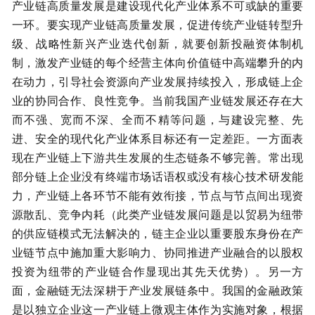
产业链高质量发展是建设现代化产业体系不可或缺的重要
一环。要实现产业链高质量发展，促进传统产业链转型升
级、战略性新兴产业迭代创新，就要创新投融资体制机
制，激发产业链的每个经营主体向价值链中高端攀升的内
在动力，引导社会资源向产业发展持续投入，形成链上企
业的协同合作、良性竞争。当前我国产业链发展还存在大
而不强、宽而不深、全而不精等问题，与建设完整、先
进、安全的现代化产业体系目标还有一定差距。一方面表
现在产业链上下游共生发展的生态链条不够完善。常出现
部分链上企业没有终端市场话语权或没有核心技术研发能
力，产业链上各环节不能有效衔接，节点与节点间出现资
源散乱、竞争内耗（此类产业链发展问题是以贸易为纽带
的供应链模式无法解决的，链主企业以重要股东身份在产
业链节点中施加重大影响力、协同推进产业融合的以股权
投资为纽带的产业链合作显现出其先天优势）。另一方
面，金融链无法深耕于产业发展链条中。我国的金融政策
是以独立企业这一产业链上微观主体作为实施对象，根据