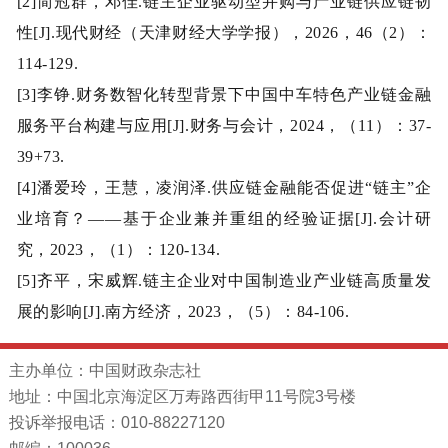
[2]简冠群，邓佳.链主企业驱动型并购与产业链供应链韧
性[J].现代财经（天津财经大学学报），2026，46（2）：
114-129.
[3]李铮.财务数智化转型背景下中国中车特色产业链金融
服务平台构建与应用[J].财务与会计，2024，（11）：37-
39+73.
[4]潘爱玲，王慧，凌润泽.供应链金融能否促进“链主”企
业培育？——基于企业兼并重组的经验证据[J].会计研
究，2023，（1）：120-134.
[5]齐平，宋威辉.链主企业对中国制造业产业链高质量发
展的影响[J].南方经济，2023，（5）：84-106.
主办单位：中国财政杂志社
地址：中国北京海淀区万寿路西街甲11号院3号楼
投诉举报电话：010-88227120