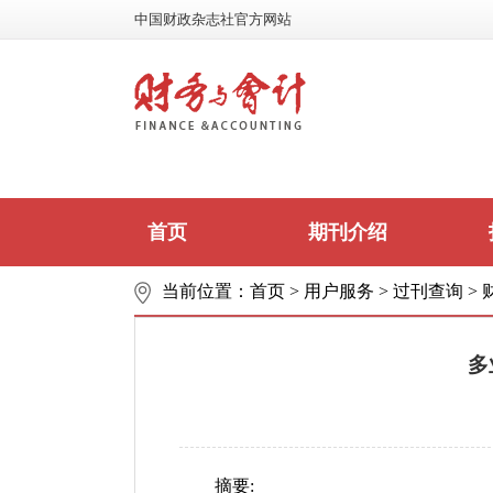
中国财政杂志社官方网站
首页
期刊介绍
当前位置：
首页
>
用户服务
>
过刊查询
>
多
摘要: