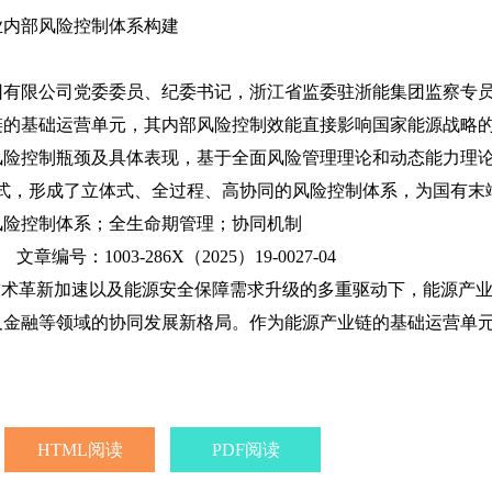
业内部风险控制体系构建
团有限公司党委委员、纪委书记，浙江省监委驻浙能集团监察专
链的基础运营单元，其内部风险控制效能直接影响国家能源战略
风险控制瓶颈及具体表现，基于全面风险管理理论和动态能力理论
范式，形成了立体式、全过程、高协同的风险控制体系，为国有末
风险控制体系；全生命期管理；协同机制
号：1003-286X（2025）19-0027-04
技术革新加速以及能源安全保障需求升级的多重驱动下，能源产
及金融等领域的协同发展新格局。作为能源产业链的基础运营单
HTML阅读
PDF阅读