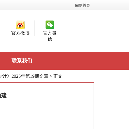
回到首页
官方微博
官方微
信
联系我们
计》2025年第19期文章
>
正文
构建