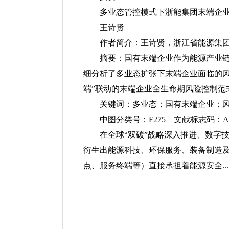
多业态管控模式下浙能集团末端企
王诗贤
作者简介：王诗贤，浙江省能源集
摘要：国有末端企业作为能源产业
细分析了多业态扩张下末端企业面临的
端”联动的末端企业全生命期风险控制
关键词：多业态；国有末端企业；
中图分类号：F275 文献标志码：A 文章编
在全球“双碳”战略深入推进、数字
衍生出能源科技、环保服务、装备制造
点、服务终端等）直接承担着能源安全...