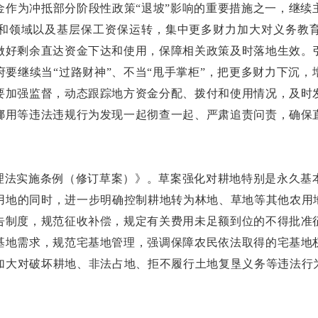
金作为冲抵部分阶段性政策“退坡”影响的重要措施之一，继续
和领域以及基层保工资保运转，集中更多财力加大对义务教
做好剩余直达资金下达和使用，保障相关政策及时落地生效。
要继续当“过路财神”、不当“甩手掌柜”，把更多财力下沉
要加强监督，动态跟踪地方资金分配、拨付和使用情况，及时
挪用等违法违规行为发现一起彻查一起、严肃追责问责，确保
理法实施条例（修订草案）》。草案强化对耕地特别是永久基
用地的同时，进一步明确控制耕地转为林地、草地等其他农用地
告制度，规范征收补偿，规定有关费用未足额到位的不得批准
基地需求，规范宅基地管理，强调保障农民依法取得的宅基地
加大对破坏耕地、非法占地、拒不履行土地复垦义务等违法行为