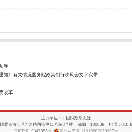
领导
通知》有关情况国务院政策例行吹风会文字实录
度改革
主办单位：中国财政杂志社
国北京海淀区万寿路西街甲11号院3号楼 邮编：100036 电话：010-882
京ICP备19047955号
京公网安备 11010802030967号