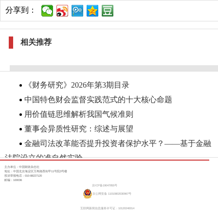
分享到：
相关推荐
《财务研究》2026年第3期目录
中国特色财会监督实践范式的十大核心命题
用价值链思维解析我国气候准则
董事会异质性研究：综述与展望
金融司法改革能否提升投资者保护水平？——基于金融
法院设立的准自然实验
主办单位：中国财政杂志社
地址：中国北京海淀区万寿路西街甲11号院3号楼
投诉举报电话：010-88227120
邮编：100036
京ICP备19047955号
京公网安备 11010802030967号
互联网新闻信息服务许可证：10120240014