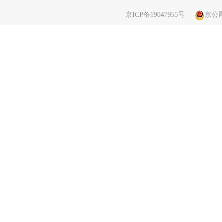
京ICP备19047955号
京公网安