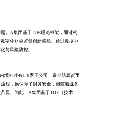
题。A集团基于TOE理论框架，通过构
的数字化财会监督创新路径。通过数据中
优化与风险防控。
内境外共有119家子公司，资金结算货币
下流程，虽保障了财务安全，但随着业务
凸显。为此，A集团基于TOE（技术