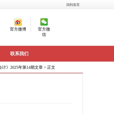
回到首页
官方微博
官方微
信
联系我们
计》2025年第14期文章
>
正文