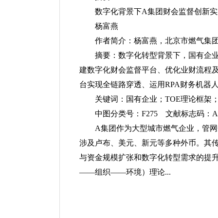
数字化背景下A集团财会监督创新实
杨富燕
作者简介：杨富燕，北京市燃气集
摘要：数字化转型背景下，国有企业
建数字化财会监督平台、优化业财流程及
台实现全链路穿透、运用RPA财务机器
关键词：国有企业；TOE理论框架；
中图分类号：F275 文献标志码：A 文章编
A集团作为大型城市燃气企业，管网
涉及卢布、美元、新元等多种外币。其
与资金规模扩张和数字化转型需求的提升
——组织——环境）理论...