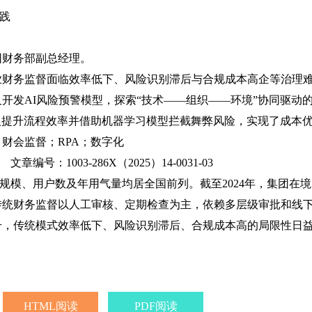
践
团财务部副总经理。
财务监督面临效率低下、风险识别滞后与合规成本高企等治理难
开发AI风险预警模型，探索“技术——组织——环境”协同驱动
人提升流程效率并借助机器学习模型拦截舞弊风险，实现了成本
财会监督；RPA；数字化
号：1003-286X（2025）14-0031-03
规模、用户数及年用气量均居全国前列。截至2024年，集团在境
传统财务监督以人工审核、定期检查为主，依赖多层级审批和线
，传统模式效率低下、风险识别滞后、合规成本高的局限性日益
HTML阅读
PDF阅读