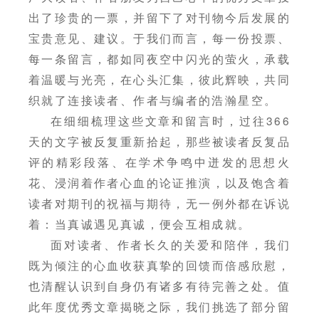
出了珍贵的一票，并留下了对刊物今后发展的
宝贵意见、建议。于我们而言，每一份投票、
每一条留言，都如同夜空中闪光的萤火，承载
着温暖与光亮，在心头汇集，彼此辉映，共同
织就了连接读者、作者与编者的浩瀚星空。
在细细梳理这些文章和留言时，过往366
天的文字被反复重新拾起，那些被读者反复品
评的精彩段落、在学术争鸣中迸发的思想火
花、浸润着作者心血的论证推演，以及饱含着
读者对期刊的祝福与期待，无一例外都在诉说
着：当真诚遇见真诚，便会互相成就。
面对读者、作者长久的关爱和陪伴，我们
既为倾注的心血收获真挚的回馈而倍感欣慰，
也清醒认识到自身仍有诸多有待完善之处。值
此年度优秀文章揭晓之际，我们挑选了部分留