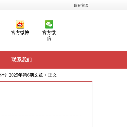
回到首页
官方微博
官方微
信
联系我们
计》2025年第6期文章
>
正文