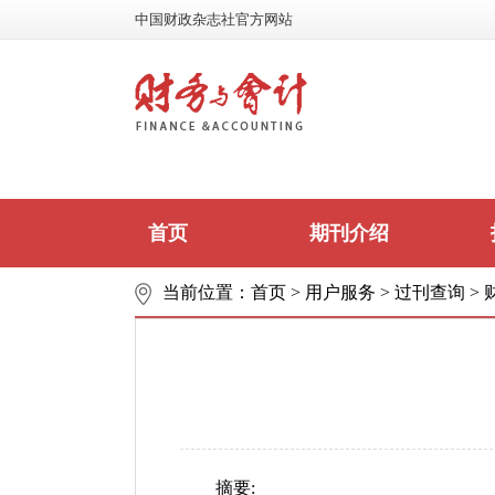
中国财政杂志社官方网站
首页
期刊介绍
当前位置：
首页
>
用户服务
>
过刊查询
>
摘要: