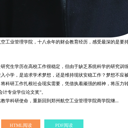
州航空工业管理学院，十八余年的财会教育经历，感受最深的是要
士研究生学历在高校工作很稳定，但由于缺乏系统科学的研究训
入小学，是追求学术梦想，还是维持现状安稳工作？梦想不应被辜
，将科研工作扎根社会现实需要，凭借执着顽强的精神，将压力
会计专业学位论文奖”。
教学科研使命，重新回到郑州航空工业管理学院商学院继...
HTML阅读
PDF阅读