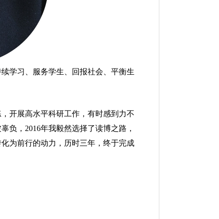
持续学习、服务学生、回报社会、平衡生
练，开展高水平科研工作，有时感到力不
负，2016年我毅然选择了读博之路，
转化为前行的动力，历时三年，终于完成