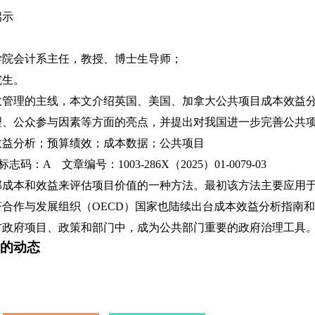
启示
学院会计系主任，教授、博士生导师；
究生。
效管理的主线，本文介绍英国、美国、加拿大公共项目成本效益
理、公众参与因素等方面的亮点，并提出对我国进一步完善公共
效益分析；预算绩效；成本数据；公共项目
志码：A 文章编号：1003-286X（2025）01-0079-03
成本和效益来评估项目价值的一种方法。最初该方法主要应用于
合作与发展组织（OECD）国家也陆续出台成本效益分析指南
方政府项目、政策和部门中，成为公共部门重要的政府治理工具
的动态