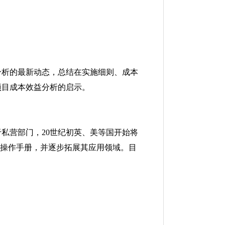
分析的最新动态，总结在实施细则、成本
项目成本效益分析的启示。
私营部门，20世纪初英、美等国开始将
和操作手册，并逐步拓展其应用领域。目
。