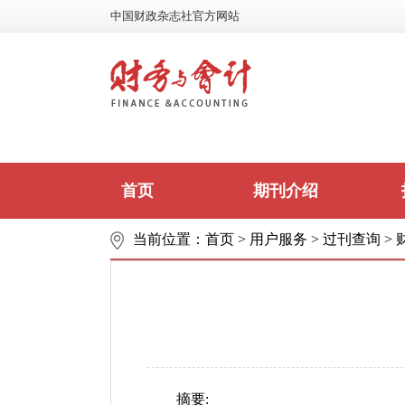
中国财政杂志社官方网站
首页
期刊介绍
当前位置：
首页
>
用户服务
>
过刊查询
>
摘要: