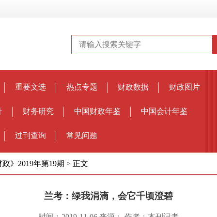
重要文选
热点专题
财政数据
财政图片
计
财务研究
中国财政年鉴
中国会计年鉴
过刊查询
常见问题
政》2019年第19期
>
正文
兰考：绿我涓滴，会它千顷澄碧
时间：2019-11-06 来源： 作者：本刊记者