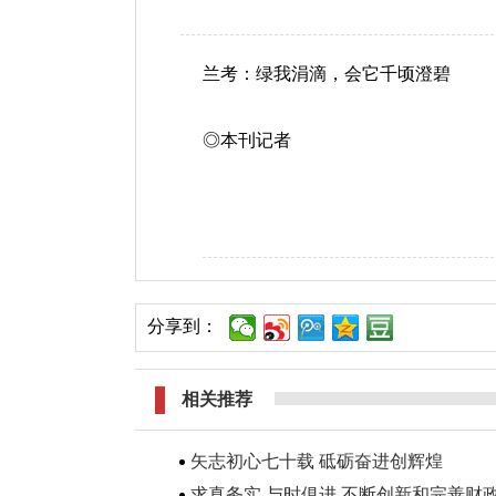
兰考：绿我涓滴，会它千顷澄碧
◎本刊记者
分享到：
相关推荐
矢志初心七十载 砥砺奋进创辉煌
求真务实 与时俱进 不断创新和完善财