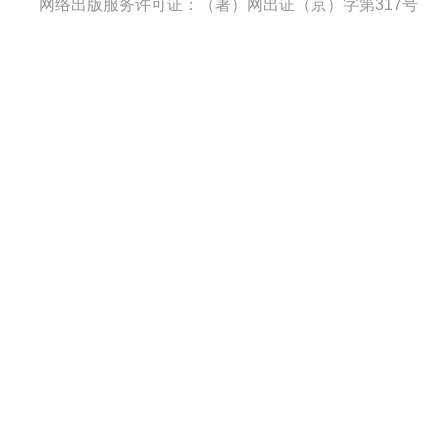
网络出版服务许可证：（署）网出证（京）字第317号