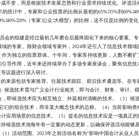
一成不变，而是根据技术发展态势和行业需求持续优化。评选活
计中，专家和公众投票的比例从最初的65%∶35%到60%∶40%，
%∶40%∶20%（专家∶公众∶大模型）的比例，这不仅是比例的
员会的组建是经过最初几年磨合后最终固化下来的核心要素。专
域的专家。除财会领域专家外，2024年还引入了信息技术领域的
家）作为独立的投票群体。十年间，专家库持续更新，人数不断扩
的引导作用，近年来还持续举办了多场专家座谈会，聚焦信息技
景等议题进行深入研讨。
术的来源包括专家推荐、往届技术跟踪、前沿技术遴选等。在专
1）候选技术需与广义会计行业相关，即与会计、财务、审计、税
合，即候选技术应为相互独立、外延相对清晰的技术。（3）候选
或它们的组合技术，而非某大概念技术的总称。（4）当前影响类
会计应用场景的信息技术。（5）提名的信息技术应是一项真正
保持候选技术池每年有一定量的动态更新，以确保评选活动能够
（1）活动范围。2023年之前活动名称为“影响中国会计从业人员