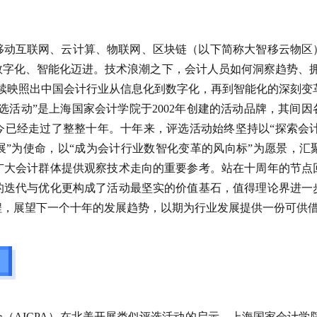
移动互联网、云计算、物联网、区块链（以下简称大智移云物区
数字化、智能化迈进。技术浪潮之下，会计人员如何洞察趋势、拥
续映照出中国会计行业从信息化到数字化，再到智能化的深刻变
选活动”是上海国家会计学院于2002年创建的活动品牌，其间因
今已经走过了整整十年。十年来，评选活动始终坚持以“探索
会
展”为使命，以“成为会计行业数智化变革的风向标”为愿景，汇
广大会计群体提供观察技术走向的重要参考。站在十周年的节点
的迭代与优化更构成了活动最坚实的价值基石，值得理论界进一
程，展望下一个十年的发展趋势，以期为行业发展提供一份可供
会（
AICPA
）在北美开展类似评选活动的启示，上海国家会计学院